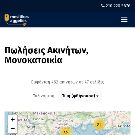
210 220 5676
Toggl
navig
Πωλήσεις Ακινήτων
,
Μονοκατοικία
Εμφάνιση 462 ακινήτων σε 47 σελίδες
Ταξινόμιση
Τιμή (φθήνουσα)
+
21
−
82