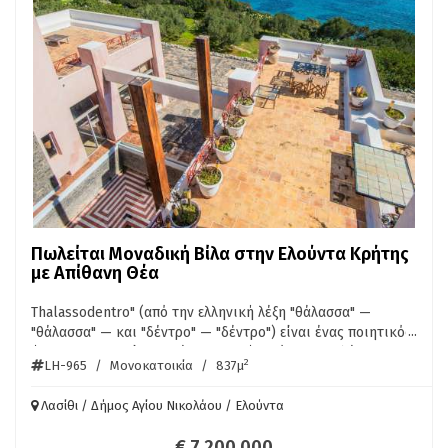
Πωλείται Μοναδική Βίλα στην Ελούντα Κρήτης
με Απίθανη Θέα
Thalassodentro" (από την ελληνική λέξη "θάλασσα" —
...
"θάλασσα" — και "δέντρο" — "δέντρο") είναι ένας ποιητικός
ύμνος στην ουσία του: ένα καταφύγιο όπου η γαλάζια
2
LH-965
/
Μονοκατοικία
/
837μ
αγκαλιά του Αιγαίου χορεύει με την αρχαία, ριζωμένη
μεγαλοπρέπεια. Τοποθετημένη ανάμεσα στα ελίτ θέρετρα
Λασίθι / Δήμος Αγίου Νικολάου / Ελούντα
της Ελούντας, αυτή η βίλα είναι ένα θαύμα εμπνευσμένο
από τη Μινωική εποχή, ντυμένο με ώχρα πέτρα και
€ 7.200.000