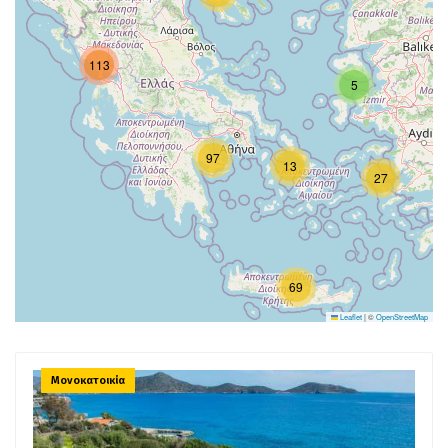
113
5
97
13
27
69
Leaflet
|
©
OpenStreetMap
Μονοκατοικία