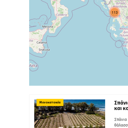
113
Σπάνι
Μονοκατοικία
και κ
Σπάνια
θάλασσ