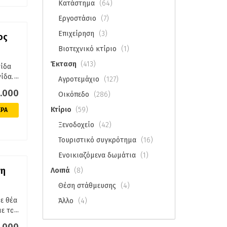
Κατάστημα
(64)
Εργοστάσιο
(7)
Επιχείρηση
(3)
ος
Βιοτεχνικό κτίριο
(1)
ές. Τα
Έκταση
(413)
νίδα
μια
...
ίδα.
Αγροτεμάχιο
(127)
χρήση
δο
0.000
Οικόπεδο
(286)
αι
Κτίριο
(59)
ΕΡΑ
νση
Ξενοδοχείο
(42)
το
Τουριστικό συγκρότημα
(16)
πλήρως
Ενοικιαζόμενα δωμάτια
(1)
υς
είναι
 και
ότητα
νη
Λοιπά
(8)
Θέση στάθμευσης
(4)
ίες
σε
με θέα
Άλλο
(4)
ος
...
με το
νιμαλ
έα τον