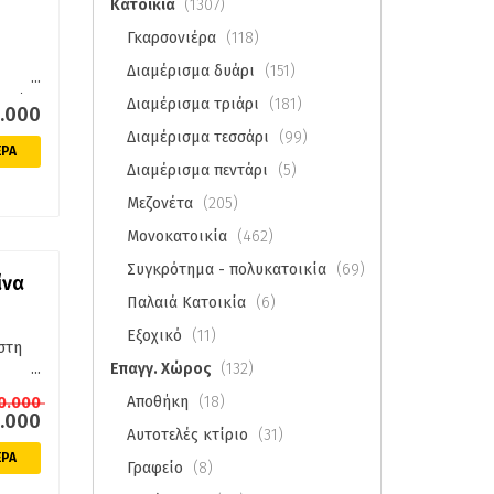
Κατοικία
(1307)
Γκαρσονιέρα
(118)
Διαμέρισμα δυάρι
(151)
...
λική
Διαμέρισμα τριάρι
(181)
0.000
ύρια
Διαμέρισμα τεσσάρι
(99)
ΕΡΑ
μάτιο
Διαμέρισμα πεντάρι
(5)
ιο
Μεζονέτα
(205)
ε
Μονοκατοικία
(462)
ην
Συγκρότημα - πολυκατοικία
(69)
ητο
ίνα
rket
Παλαιά Κατοικία
(6)
κή
Εξοχικό
(11)
0 ΕΥΡΩ
στη
...
Επαγγ. Χώρος
(132)
Αποθήκη
(18)
70.000
θυμεί
0.000
Αυτοτελές κτίριο
(31)
σμός
ΕΡΑ
Γραφείο
(8)