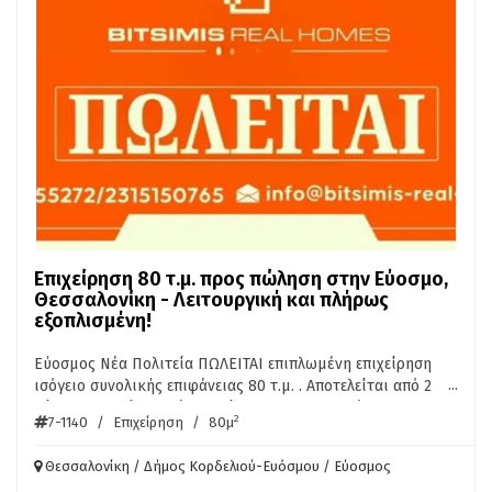
Επιχείρηση 80 τ.μ. προς πώληση στην Εύοσμο,
Θεσσαλονίκη - Λειτουργική και πλήρως
εξοπλισμένη!
Εύοσμος Νέα Πολιτεία ΠΩΛΕΙΤΑΙ επιπλωμένη επιχείρηση
...
ισόγειο συνολικής επιφάνειας 80 τ.μ. . Αποτελείται από 2
χώρους, κουζίνα, μπάνιο . Είναι κατασκευασμένη το 1998
2
7-1140
/
Επιχείρηση
/
80μ
και διαθέτει θέα σε ανοιχτό ορίζοντα, πατώματα από
πλακάκι, εξοπλισμό, ανοιχτωσιά, πρόσοψη 6 μέτρα
Θεσσαλονίκη / Δήμος Κορδελιού-Ευόσμου / Εύοσμος
απόσταση από πόλη 200 μέτρα - Τιμή: 28.000 € Διατίθεται