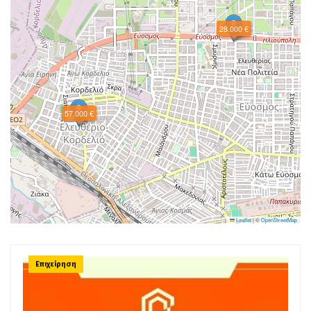
28.000 €
57.000 €
Leaflet
|
©
OpenStreetMap
Επιχείρηση