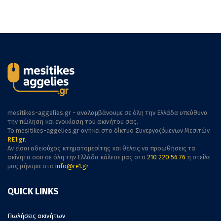
mesitikes-aggelies.gr - αναλαμβάνουμε σε όλη την Ελλάδα υπεύθυνα
την πώληση και ενοικίαση του ακινήτου σας.
To mesitikes-aggelies.gr ανήκει στο δίκτυο Συνεργαζόμενων Μεσιτών
RE1.gr
.
Αν είσαι αδειούχος κτηματομεσίτης και θέλεις να προωθήσεις τα
ακίνητα σου σε όλη την Ελλάδα κάλεσε μας στο
210 220 56 76
η στείλε
μας μήνυμα στο
info@re1.gr
.
QUICK LINKS
Πωλήσεις ακινήτων