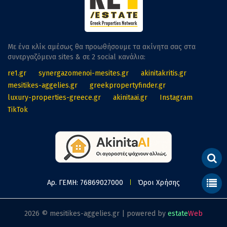
Με ένα κλίκ αμέσως θα προωθήσουμε τα ακίνητα σας στα
συνεργαζόμενα sites & σε 2 social κανάλια:
re1.gr
synergazomenoi-mesites.gr
akinitakritis.gr
mesitikes-aggelies.gr
greekpropertyfinder.gr
luxury-properties-greece.gr
akinitaai.gr
Instagram
TikTok
Αρ. ΓΕΜΗ: 76869027000
Όροι Χρήσης
2026 © mesitikes-aggelies.gr | powered by
estate
Web