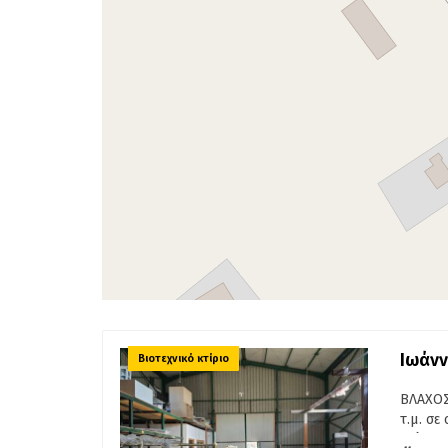
Ιωάνν
Βιοτεχνικό κτίριο
ΒΛΑΧΟΣ
τ.μ. σε
κτίριο 