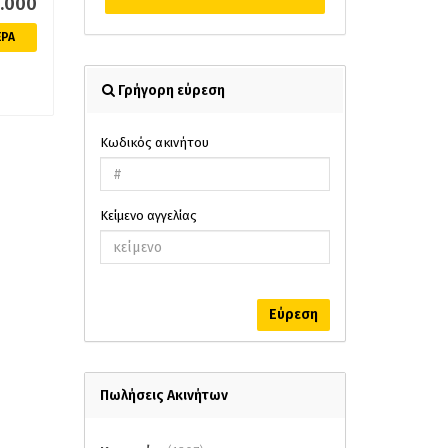
0.000
ρικό
 και
ΕΡΑ
ι την
Γρήγορη εύρεση
αι
Κωδικός ακινήτου
Κείμενο αγγελίας
Εύρεση
Πωλήσεις Ακινήτων