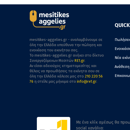
QUICK
mesitikes-aggelies.gr - αναλαμβάνουμε σε
Πωλήσει
όλη την Ελλάδα υπεύθυνα την πώληση και
Ενοικιάσ
ενοικίαση του ακινήτου σας.
To mesitikes-aggelies.gr ανήκει στο δίκτυο
Νέα ακίν
Συνεργαζόμενων Μεσιτών
RE1.gr
.
Αν είσαι αδειούχος κτηματομεσίτης και
Ανάθεση
θέλεις να προωθήσεις τα ακίνητα σου σε
Επικοινω
όλη την Ελλάδα κάλεσε μας στο
210 220 56
76
η στείλε μας μήνυμα στο
info@re1.gr
.
Με ένα κλίκ αμέσως θα προω
social κανάλια: