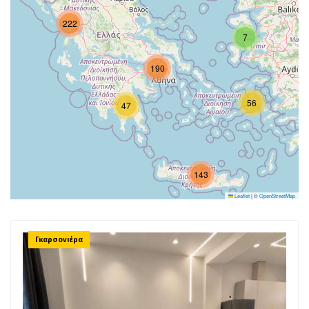
222
7
190
56
47
143
Leaflet
|
©
OpenStreetMap
Γκαρσονιέρα