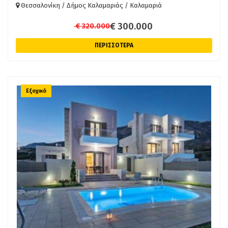
Θεσσαλονίκη / Δήμος Καλαμαριάς / Καλαμαριά
φυσικό αέριο, θέα σε ανοιχτό ορίζοντα, κουφώματα
συνθετικά, πατώματα από μάρμαρο και ξύλο, πόρτα
€ 300.000
€ 320.000
θωρακισμένη, ντουλάπα, ανελκυστήρα, τζάκι, τέντες. Άμεσα
επισκέψιμο! - Τιμή: 320.000 € Κωδικός Ακινήτου 3-2797 Για
ΠΕΡΙΣΣΟΤΕΡΑ
την υπόδειξη του ακινήτου, απαιτείται η προσκόμιση της
ταυτότητας ή του διαβατηρίου και το ΑΦΜ καθώς και η
καταγραφή αυτών σύμφωνα με τον Ν 4072 / 11-4-2012 ΦΕΚ
86Α. Τα παραπάνω στοιχεία του ακινήτου είναι
καταχωρημένα βάσει στοιχειών που προσκόμισε ο εντολέας
Εξοχικό
ή ο ιδιοκτήτης του ακινήτου. .