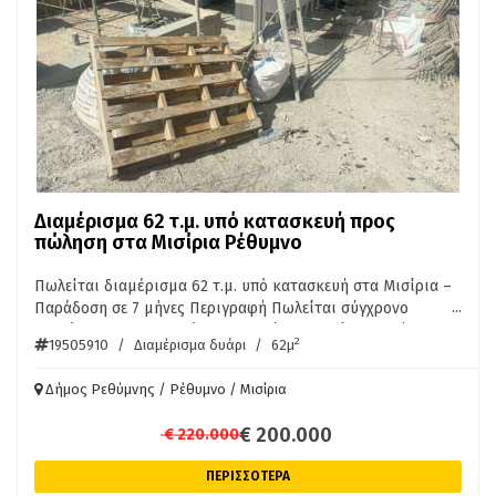
Ρεθύμνου, ο οποίος διαθέτει βασικές υποδομές
(φαρμακείο, mini market, ταβέρνες). Το ακίνητο βρίσκεται
σε κομβικό σημείο, προσφέροντας εξαιρετική
συνδεσιμότητα: Απόσταση από τη θάλασσα: Μόλις 3 χλμ.
(περίπου 5 λεπτά οδικώς) από την οργανωμένη παραλία του
Πηγιανού Κάμπου / Αδελιανού Κάμπου. Απόσταση από τον
ΒΟΑΚ: Λιγότερο από 2.5 χλμ., εξασφαλίζοντας άμεση και
εύκολη πρόσβαση στον κεντρικό οδικό άξονα του νησιού.
Απόσταση από το κέντρο του Ρεθύμνου: Περίπου 9 χλμ. (10-
Διαμέρισμα 62 τ.μ. υπό κατασκευή προς
12 λεπτά οδικώς). Το ακίνητο αποτελεί ιδανική επιλογή για
πώληση στα Μισίρια Ρέθυμνο
μόνιμη κατοικία, εξοχικό ή επενδυτική εκμετάλλευση.
Πωλείται διαμέρισμα 62 τ.μ. υπό κατασκευή στα Μισίρια –
...
Παράδοση σε 7 μήνες Περιγραφή Πωλείται σύγχρονο
διαμέρισμα 62 τ.μ. υπό κατασκευή στα Μισίρια Ρεθύμνου,
2
19505910
/
Διαμέρισμα δυάρι
/
62μ
με έτος κατασκευής 2026. Το ακίνητο αποτελείται από 1
υπνοδωμάτιο, σαλόνι – κουζίνα και μπάνιο. Διαθέτει
Δήμος Ρεθύμνης / Ρέθυμνο / Μισίρια
επίσης: • Θέση στάθμευσης • Αποθήκη • Σύγχρονη
κατασκευή • Παράδοση σε περίπου 7 μήνες Βρίσκεται σε
€ 200.000
€ 220.000
ήσυχη περιοχή με εύκολη πρόσβαση στην πόλη και κοντά σε
καταστήματα και υπηρεσίες. Περισσότερες πληροφοριες
ΠΕΡΙΣΣΟΤΕΡΑ
στο τηλεφωνο 6942888070 Παγκαλος αντωνης