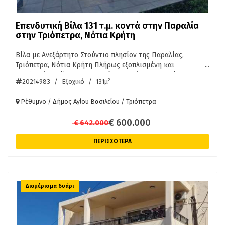
Επενδυτική Βίλα 131 τ.μ. κοντά στην Παραλία
στην Τριόπετρα, Νότια Κρήτη
Βίλα με Ανεξάρτητο Στούντιο πλησίον της Παραλίας,
...
Τριόπετρα, Νότια Κρήτη Πλήρως εξοπλισμένη και
επιπλωμένη βίλα 87 τ.μ., μαζί με ανεξάρτητο στούντιο 44
2
20214983
/
Εξοχικό
/
131μ
τ.μ., εντός οικοπέδου 2.000 τ.μ. στην Τριόπετρα της Νότιας
Κρήτης. Το ακίνητο απέχει 250 μέτρα από την παραλία και
Ρέθυμνο / Δήμος Αγίου Βασιλείου / Τριόπετρα
λειτουργεί ήδη ως τουριστικό κατάλυμα. Κύρια Κατοικία Η
κύρια βίλα έχει επιφάνεια 87 τ.μ. και αποτελείται από: Δύο
€ 600.000
€ 642.000
υπνοδωμάτια. Δύο μπάνια. Πλήρως εξοπλισμένη κουζίνα
και καθιστικό. Το ακίνητο παραδίδεται πλήρως επιπλωμένο
ΠΕΡΙΣΣΟΤΕΡΑ
και εξοπλισμένο με όλες τις ηλεκτρικές συσκευές.
Ανεξάρτητο Στούντιο Μαζί με τη βίλα συνυπάρχει ένα
αυτόνομο στούντιο 44 τ.μ.: Πλήρως ανεξάρτητη
διαρρύθμιση. Κατάλληλο για χρήση ως ξενώνας ή ως
αυτόνομη μονάδα προς μίσθωση για τη δημιουργία
Διαμέρισμα δυάρι
επιπλέον εισοδήματος. Οικόπεδο & Εξωτερικοί Χώροι
Συνολική επιφάνεια οικοπέδου: 2.000 τ.μ. Διαμορφωμένοι
εξωτερικοί χώροι περιμετρικά των κτισμάτων. Άνετος