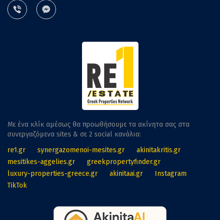
Με ένα κλίκ αμέσως θα προωθήσουμε τα ακίνητα σας στα
συνεργαζόμενα sites & σε 2 social κανάλια:
re1.gr
synergazomenoi-mesites.gr
akinitakritis.gr
mesitikes-aggelies.gr
greekpropertyfinder.gr
luxury-properties-greece.gr
akinitaai.gr
Instagram
TikTok