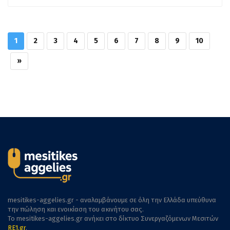
1
2
3
4
5
6
7
8
9
10
»
mesitikes-aggelies.gr - αναλαμβάνουμε σε όλη την Ελλάδα υπεύθυνα
την πώληση και ενοικίαση του ακινήτου σας.
To mesitikes-aggelies.gr ανήκει στο δίκτυο Συνεργαζόμενων Μεσιτών
RE1.gr
.