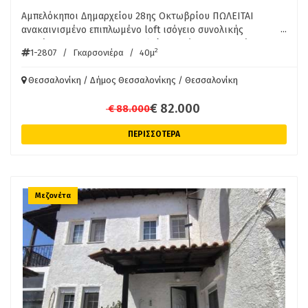
Αμπελόκηποι Δημαρχείου 28ης Οκτωβρίου ΠΩΛΕΙΤΑΙ
...
ανακαινισμένο επιπλωμένο loft ισόγειο συνολικής
επιφάνειας 40.00 τ.μ. . Αποτελείται από 1 υπνοδωμάτιο,
2
1-2807
/
Γκαρσονιέρα
/
40μ
σαλοκουζίνα, μπάνιο . Είναι κατασκευασμένο το 1975 με
ενεργειακή κλάση Β και ανακαινίστηκε το 2026. Διαθέτει
Θεσσαλονίκη / Δήμος Θεσσαλονίκης / Θεσσαλονίκη
θέρμανση ατομική - φυσικό αέριο, θέα σε πλατεία,
κουφώματα ενεργειακά, πατώματα από πλακάκι, πόρτα
€ 82.000
€ 88.000
θωρακισμένη, ντουλάπες, πρόσβαση ΑΜΕΑ, A/C, ηλεκτρικές
συσκευές, διπλά τζάμια, boiler, ανοιχτωσιά - Τιμή: 82.000 €
ΠΕΡΙΣΣΟΤΕΡΑ
Θεσσαλονίκη - Αμπελόκηποι - 28ης Οκτωβρίου. Διατίθεται
προς πώληση εξαιρετικό ανακαινισμένο loft 40τ.μ.
Βρίσκεται στο ισόγειο της οικοδομής. Κατασκευάστηκε το
1975, ενώ ανακαινίστηκε το 2026. Το ακίνητο αποτελείται
από 1 υπνοδωμάτιο με ντουλάπα, σαλοκουζίνα προσοψεως
Μεζονέτα
εξοπλισμένη με ηλεκτρικές συσκευές και 1 μπάνιο. Το
ακίνητο είναι πλήρως εξοπλισμένο. Επιπλέον διαθέτει
πόρτα ασφαλείας, κουφώματα συνθετικά με διπλά τζάμια,
δάπεδα είναι από πλακάκια, αυτόνομη θέρμανση με φυσικό
αέριο (ατομική). Βρίσκεται σε ασφαλή και ήσυχη γειτονιά
κοντά σε στάσεις λεωφορείων και πληθώρα καταστημάτων.
Για την υπόδειξη του ακινήτου, απαιτείται η προσκόμιση
της ταυτότητας ή του διαβατηρίου και το ΑΦΜ καθώς και