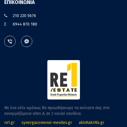
ΕΠΙΚΟΙΝΩΝΙΑ
210 220 5676
6944 870 180
Με ένα κλίκ αμέσως θα προωθήσουμε τα ακίνητα σας στα
συνεργαζόμενα sites & σε 2 social κανάλια:
re1.gr
synergazomenoi-mesites.gr
akinitakritis.gr