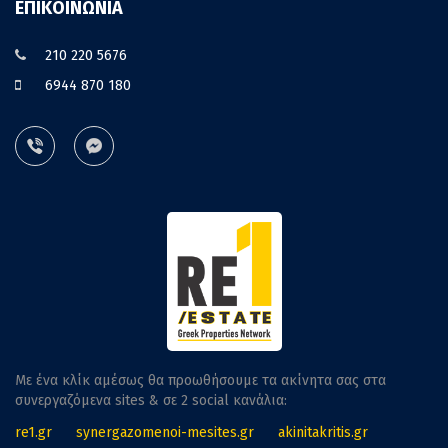
ΕΠΙΚΟΙΝΩΝΙΑ
210 220 5676
6944 870 180
Με ένα κλίκ αμέσως θα προωθήσουμε τα ακίνητα σας στα
συνεργαζόμενα sites & σε 2 social κανάλια:
re1.gr
synergazomenoi-mesites.gr
akinitakritis.gr