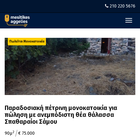
210 220 5676
Toggl
navig
Πωλείται Μονοκατοικία
Παραδοσιακή πέτρινη μονοκατοικία για
πώληση με ανεμπόδιστη θέα θάλασσα
Σπαθαραίοι Σάμου
/
2
90μ
€ 75.000