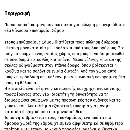
Περιγραφή
Παραδοσιακή πέτρινη μονοκατοικία για πώληση με ανεμπόδιστη
θέα θάλασσα Σπαθαραίοι Σάμου
Στους Σπαθαραίους Σάμου διατίθεται προς πώληση διώροφη
πέτρινη μονοκατοικία με είσοδο και από τους δύο ορόφους. Στο
ισόγειο υπάρχει ένας ενιαίος χώρος που μπορεί να διαμορφωθεί
σε υπνοδωμάτιο, καθώς και μπάνιο. Μέσω ξύλινης εσωτερικής
σκάλας οδηγούμαστε στον επάνω όροφο, όπου βρίσκονται η
κουζίνα και το σαλόνι σε ενιαία διάταξη. Από τον χώρο αυτό
υπάρχει πρόσβαση σε μπαλκόνι με εντυπωσιακή πανοραμική θέα
προς τη θάλασσα.
Η κατοικία είναι πέτρινης κατασκευής και χρήζει ανακαίνισης,
προσφέροντας στον νέο ιδιοκτήτη τη δυνατότητα να τη
διαμορφώσει σύμφωνα με τις προσωπικές του ανάγκες και το
γούστο του. Αποτελεί μια εξαιρετική ευκαιρία για μόνιμη
κατοικία ή εξοχικό σπίτι με μοναδική θέα.
Το ακίνητο βρίσκεται στους Σπαθαραίους, ένα από τα πιο
όμορφα χωριά της Σάμου, χτισμένο αμφιθεατρικά σε υψόμετρο
περίπου 700 μέτρων. Το χωριό προσφέρει γαλήνη, αυθεντική