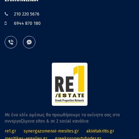
210 220 5676
6944 870 180
Με ένα κλίκ αμέσως θα προωθήσουμε τα ακίνητα σας στα
συνεργαζόμενα sites & σε 2 social κανάλια:
re1.gr
synergazomenoi-mesites.gr
akinitakritis.gr
mesitikes-aggelies.gr
greekpropertyfinder.gr