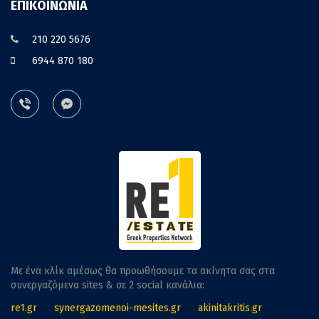
ΕΠΙΚΟΙΝΩΝΙΑ
210 220 5676
6944 870 180
Με ένα κλίκ αμέσως θα προωθήσουμε τα ακίνητα σας στα
συνεργαζόμενα sites & σε 2 social κανάλια:
re1.gr
synergazomenoi-mesites.gr
akinitakritis.gr